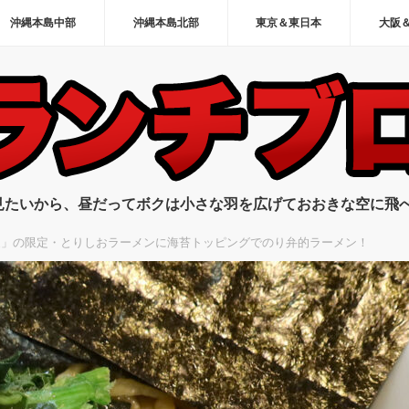
沖縄本島中部
沖縄本島北部
東京＆東日本
大阪
見たいから、昼だってボクは小さな羽を広げておおきな空に飛
家」の限定・とりしおラーメンに海苔トッピングでのり弁的ラーメン！