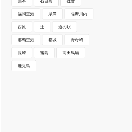
熊本
石垣島
社食
福岡空港
糸満
薩摩川内
西原
辻
道の駅
那覇空港
都城
野母崎
長崎
霧島
高田馬場
鹿児島