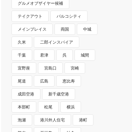
グルメオブザイヤー候補
テイクアウト
パルコシティ
メインプレイス
両国
中城
久米
二郎インスパイア
千葉
君津
呉
城間
宜野座
宮島口
宮崎
尾道
広島
恵比寿
成田空港
新千歳空港
本部町
松尾
横浜
泡瀬
港川外人住宅
港町