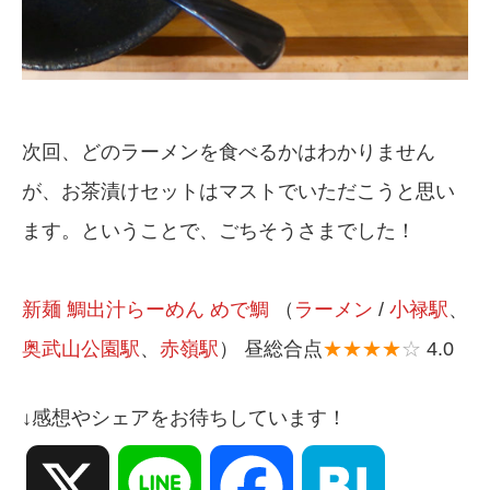
次回、どのラーメンを食べるかはわかりません
が、お茶漬けセットはマストでいただこうと思い
ます。ということで、ごちそうさまでした！
新麺 鯛出汁らーめん めで鯛
（
ラーメン
/
小禄駅
、
奥武山公園駅
、
赤嶺駅
） 昼総合点
★★★★
☆
4.0
↓感想やシェアをお待ちしています！
X
Line
Facebook
Hatena