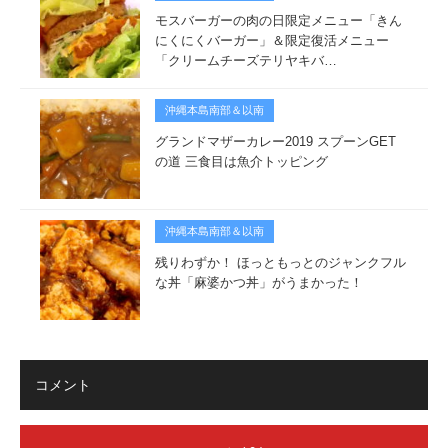
モスバーガーの肉の日限定メニュー「きん
にくにくバーガー」＆限定復活メニュー
「クリームチーズテリヤキバ…
沖縄本島南部＆以南
グランドマザーカレー2019 スプーンGET
の道 三食目は魚介トッピング
沖縄本島南部＆以南
残りわずか！ ほっともっとのジャンクフル
な丼「麻婆かつ丼」がうまかった！
コメント