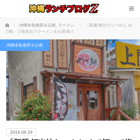
ホーム
沖縄本島南部＆以南
,
ラーメン
「新麺 鯛出汁らーめん め
で鯛」で海老出汁ラーメン＆お茶漬け
沖縄本島南部＆以南
2018.08.29