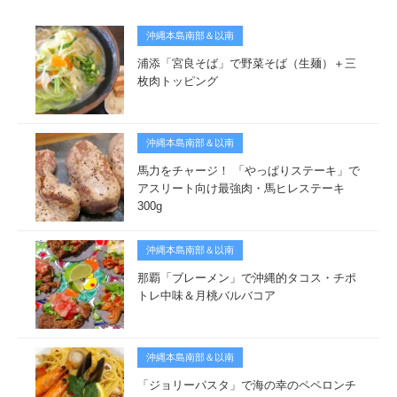
沖縄本島南部＆以南
浦添「宮良そば」で野菜そば（生麺）＋三
枚肉トッピング
沖縄本島南部＆以南
馬力をチャージ！ 「やっぱりステーキ」で
アスリート向け最強肉・馬ヒレステーキ
300g
沖縄本島南部＆以南
那覇「ブレーメン」で沖縄的タコス・チポ
トレ中味＆月桃バルバコア
沖縄本島南部＆以南
「ジョリーパスタ」で海の幸のペペロンチ