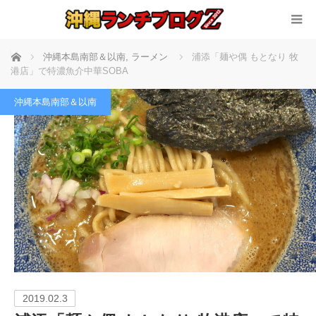
ホーム
沖縄本島南部＆以南
,
ラーメン
浦添「麺や偶 もとなり 牧
港店」で特濃魚介中華SOBA
沖縄本島南部＆以南
2019.02.3