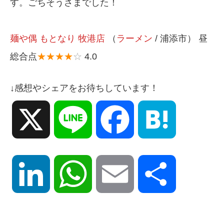
す。ごちそうさまでした！
麺や偶 もとなり 牧港店
（
ラーメン
/ 浦添市） 昼
総合点
★★★★
☆
4.0
↓感想やシェアをお待ちしています！
X
Line
Facebook
Hatena
LinkedIn
WhatsApp
Email
共
有