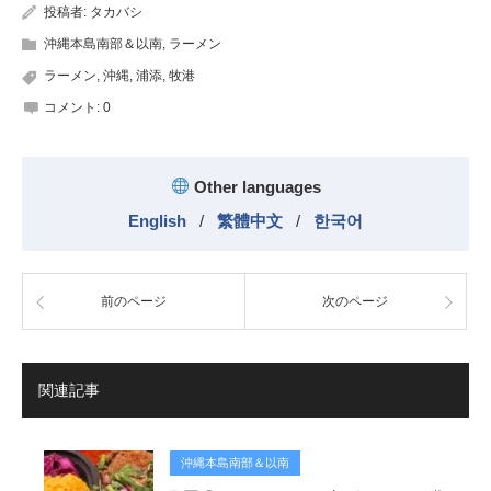
投稿者:
タカバシ
沖縄本島南部＆以南
,
ラーメン
ラーメン
,
沖縄
,
浦添
,
牧港
コメント:
0
Other languages
English
/
繁體中文
/
한국어
前のページ
次のページ
関連記事
沖縄本島南部＆以南