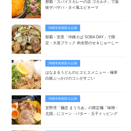
那覇「スパイスカレーの店 ゴカルナ」で薬
味ザバザバ・タイ風エビキーマ
沖縄本島南部＆以南
那覇・安里「沖縄そば SOBA DAY」で限
定・大道ブラック 肉全部のせ＆じゅーしー
沖縄本島南部＆以南
はなまるうどんのヒエヒエメニュー・極寒
白銀ぶっかけのコシがすごい
沖縄本島南部＆以南
宜野湾「麺恋 まうろあ」の限定麺「味噌・
北国」にコーン・バター・玉子トッピング