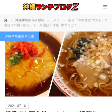
ホーム
沖縄本島南部＆以南
,
ラーメン
儀保「中華食堂 マカト」で
週替りの麺＆飯セット、今週は天津飯+中華そば！
沖縄本島南部＆以南
2021.07.16