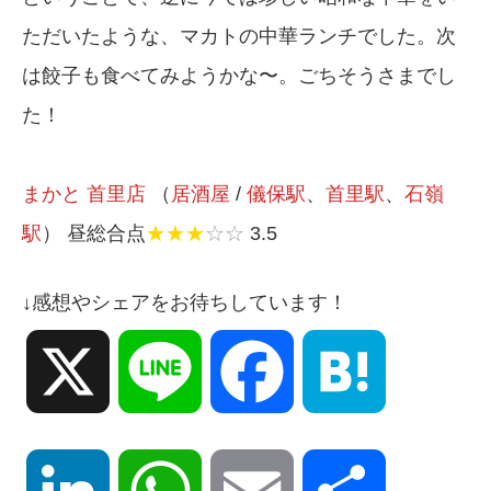
ただいたような、マカトの中華ランチでした。次
は餃子も食べてみようかな〜。ごちそうさまでし
た！
まかと 首里店
（
居酒屋
/
儀保駅
、
首里駅
、
石嶺
駅
） 昼総合点
★★★
☆☆
3.5
↓感想やシェアをお待ちしています！
X
Line
Facebook
Hatena
LinkedIn
WhatsApp
Email
共