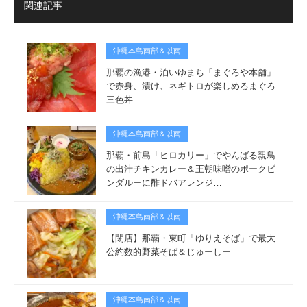
関連記事
沖縄本島南部＆以南
那覇の漁港・泊いゆまち「まぐろや本舗」
で赤身、漬け、ネギトロが楽しめるまぐろ
三色丼
沖縄本島南部＆以南
那覇・前島「ヒロカリー」でやんばる親鳥
の出汁チキンカレー＆王朝味噌のポークビ
ンダルーに酢ドバアレンジ…
沖縄本島南部＆以南
【閉店】那覇・東町「ゆりえそば」で最大
公約数的野菜そば＆じゅーしー
沖縄本島南部＆以南