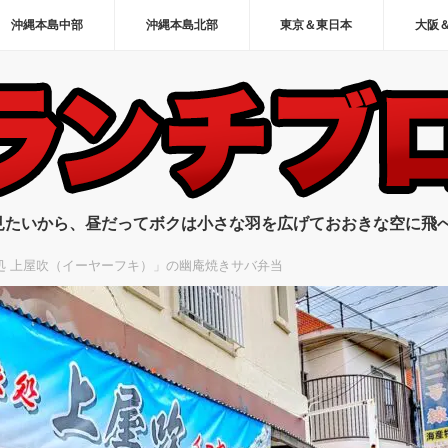
沖縄本島中部
沖縄本島北部
東京＆東日本
大阪
見たいから、昼だってボクは小さな羽を広げておおきな空に飛
処 上屋吹（イーヤーフキ）」の幽庵焼きサバ弁当