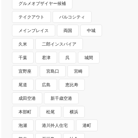
グルメオブザイヤー候補
テイクアウト
パルコシティ
メインプレイス
両国
中城
久米
二郎インスパイア
千葉
君津
呉
城間
宜野座
宮島口
宮崎
尾道
広島
恵比寿
成田空港
新千歳空港
本部町
松尾
横浜
泡瀬
港川外人住宅
港町