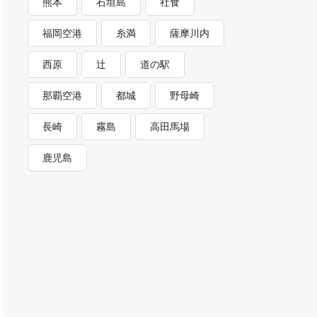
熊本
石垣島
社食
福岡空港
糸満
薩摩川内
西原
辻
道の駅
那覇空港
都城
野母崎
長崎
霧島
高田馬場
鹿児島