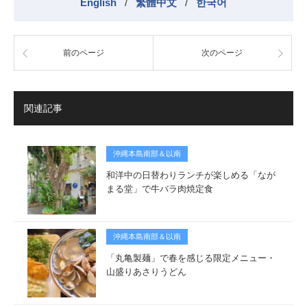
English
/
繁體中文
/
한국어
前のページ
次のページ
関連記事
沖縄本島南部＆以南
和洋中の日替わりランチが楽しめる「なが
まる堂」で牛バラ肉焼定食
沖縄本島南部＆以南
「丸亀製麺」で春を感じる限定メニュー・
山盛りあさりうどん