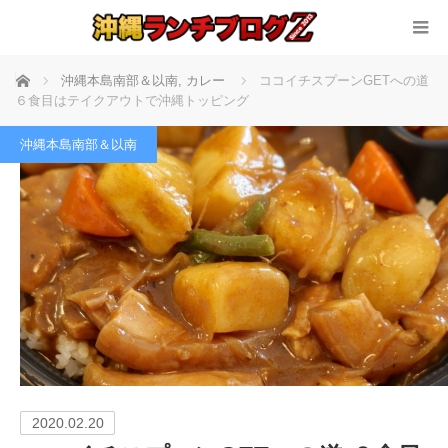
ホーム
沖縄本島南部＆以南
,
カレー
ココイチスプーンGETへの道
６食目はテイクアウトで沖縄トッピング
沖縄本島南部＆以南
2020.02.20