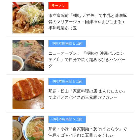
ラーメン
市立病院前「麺処 天神矢」で牛乳と味噌豚
骨のマリアージュ・国津神やまびこまる＋
半熟燻製あじ玉
沖縄本島南部＆以南
ニューオープン！ 「極味や 沖縄パルコシ
ティ店」で自分で焼く超あらびきハンバー
グ
沖縄本島南部＆以南
那覇・松山「家庭料理の店 まんじゅまい」
で出汁とスパイスの三元豚カツカレー
沖縄本島南部＆以南
那覇・小禄「自家製麺木灰そば とらや」で
沖縄そば＋バラ肉＆五目じゅうしぃ