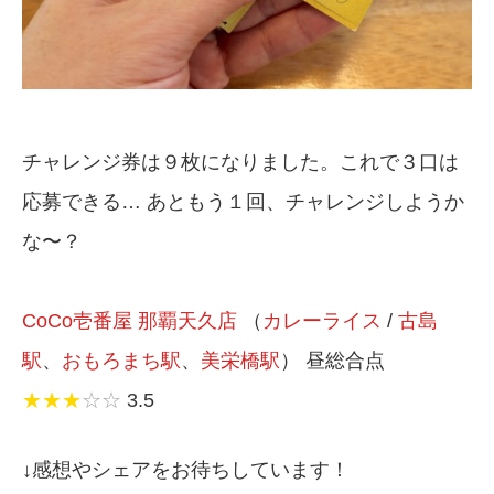
チャレンジ券は９枚になりました。これで３口は
応募できる… あともう１回、チャレンジしようか
な〜？
CoCo壱番屋 那覇天久店
（
カレーライス
/
古島
駅
、
おもろまち駅
、
美栄橋駅
） 昼総合点
★★★
☆☆
3.5
↓感想やシェアをお待ちしています！