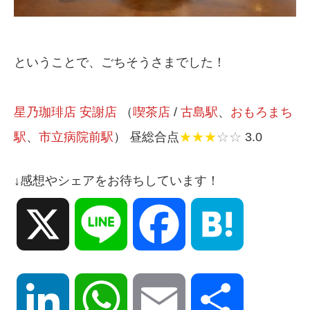
ということで、ごちそうさまでした！
星乃珈琲店 安謝店
（
喫茶店
/
古島駅
、
おもろまち
駅
、
市立病院前駅
） 昼総合点
★★★
☆☆
3.0
↓感想やシェアをお待ちしています！
X
Line
Facebook
Hatena
LinkedIn
WhatsApp
Email
共