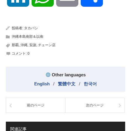
有
投稿者:
タカバシ
沖縄本島南部＆以南
那覇
,
沖縄
,
安謝
,
チェーン店
コメント:
0
Other languages
English
/
繁體中文
/
한국어
前のページ
次のページ
関連記事