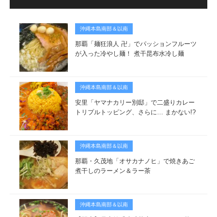
沖縄本島南部＆以南
那覇「麺狂浪人 卍」でパッションフルーツ
が入った冷やし麺！ 煮干昆布水冷し麺
沖縄本島南部＆以南
安里「ヤマナカリー別邸」で二盛りカレー
トリプルトッピング、さらに… まかない!?
沖縄本島南部＆以南
那覇・久茂地「オサカナノヒ」で焼きあご
煮干しのラーメン＆ラー茶
沖縄本島南部＆以南