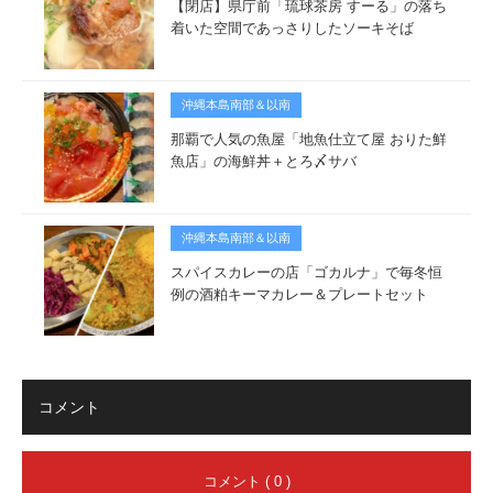
【閉店】県庁前「琉球茶房 すーる」の落ち
着いた空間であっさりしたソーキそば
沖縄本島南部＆以南
那覇で人気の魚屋「地魚仕立て屋 おりた鮮
魚店」の海鮮丼＋とろ〆サバ
沖縄本島南部＆以南
スパイスカレーの店「ゴカルナ」で毎冬恒
例の酒粕キーマカレー＆プレートセット
コメント
コメント ( 0 )