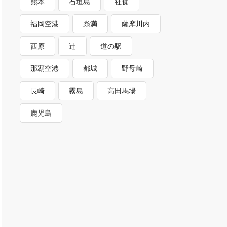
熊本
石垣島
社食
福岡空港
糸満
薩摩川内
西原
辻
道の駅
那覇空港
都城
野母崎
長崎
霧島
高田馬場
鹿児島