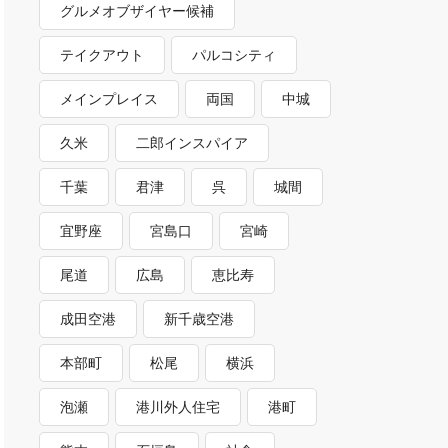
グルメオブザイヤー候補
テイクアウト
パルコシティ
メインプレイス
両国
中城
久米
二郎インスパイア
千葉
君津
呉
城間
宜野座
宮島口
宮崎
尾道
広島
恵比寿
成田空港
新千歳空港
本部町
松尾
横浜
泡瀬
港川外人住宅
港町