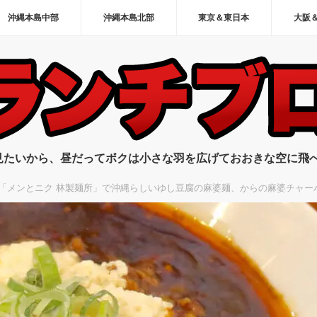
沖縄本島中部
沖縄本島北部
東京＆東日本
大阪
見たいから、昼だってボクは小さな羽を広げておおきな空に飛
「メンとニク 林製麺所」で沖縄らしいゆし豆腐の麻婆麺、からの麻婆チャー