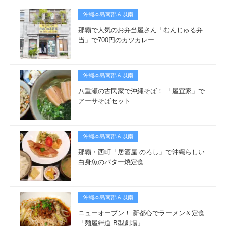
沖縄本島南部＆以南
那覇で人気のお弁当屋さん「むんじゅる弁
当」で700円のカツカレー
沖縄本島南部＆以南
八重瀬の古民家で沖縄そば！ 「屋宜家」で
アーサそばセット
沖縄本島南部＆以南
那覇・西町「居酒屋 のろし」で沖縄らしい
白身魚のバター焼定食
沖縄本島南部＆以南
ニューオープン！ 新都心でラーメン＆定食
「麺屋絆道 B型劇場」