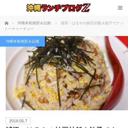
ホーム
沖縄本島南部＆以南
浦添・はるやの納豆炒飯＆餃子でナッ
トーチャーギョー
沖縄本島南部＆以南
2018.05.7