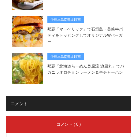
沖縄本島南部＆以南
那覇「マーベリック」で石垣島・美崎牛パ
ティをトッピングしてオリジナルWバーガ
ー
沖縄本島南部＆以南
那覇「北海道らーめん奥原流 追風丸」でバ
カニラオロチョンラーメン＆半チャーハン
コメント
コメント ( 0 )