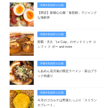
沖縄本島南部＆以南
【閉店】新都心公園「食彩館」でジャンク
な海鮮丼
沖縄本島南部＆以南
那覇・天久「Le Cuip」のサンドイッチ コ
ンフィ ド ポー and more
沖縄本島南部＆以南
らあめん花月嵐の限定ラーメン・富山ブラ
ック肉盛り
沖縄本島南部＆以南
今月のゴカルナは野菜たっぷり「スリラン
カプレート」