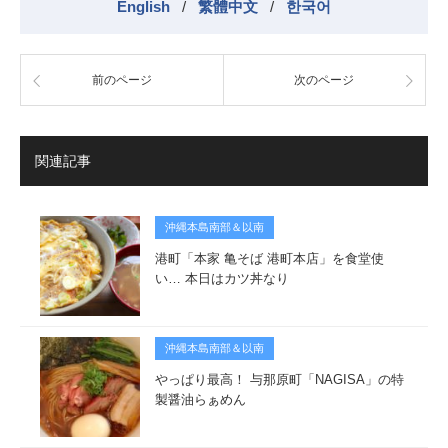
English
/
繁體中文
/
한국어
前のページ
次のページ
関連記事
沖縄本島南部＆以南
港町「本家 亀そば 港町本店」を食堂使
い… 本日はカツ丼なり
沖縄本島南部＆以南
やっぱり最高！ 与那原町「NAGISA」の特
製醤油らぁめん