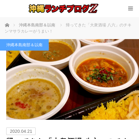
ホーム
沖縄本島南部＆以南
帰ってきた「大衆酒場 八六」のチキ
ンマサラカレーがうまい！
沖縄本島南部＆以南
2020.04.21