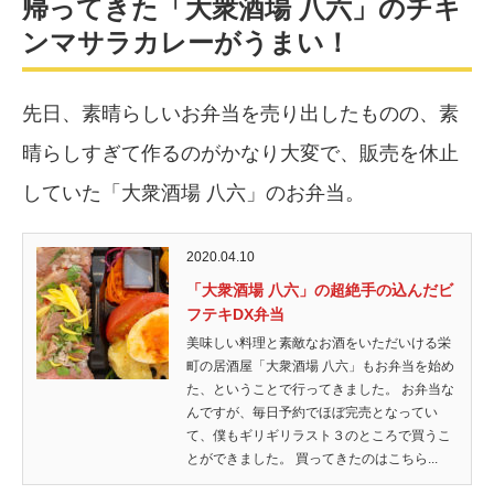
帰ってきた「大衆酒場 八六」のチキ
ンマサラカレーがうまい！
先日、素晴らしいお弁当を売り出したものの、素
晴らしすぎて作るのがかなり大変で、販売を休止
していた「大衆酒場 八六」のお弁当。
2020.04.10
「大衆酒場 八六」の超絶手の込んだビ
フテキDX弁当
美味しい料理と素敵なお酒をいただいける栄
町の居酒屋「大衆酒場 八六」もお弁当を始め
た、ということで行ってきました。 お弁当な
んですが、毎日予約でほぼ完売となってい
て、僕もギリギリラスト３のところで買うこ
とができました。 買ってきたのはこちら...