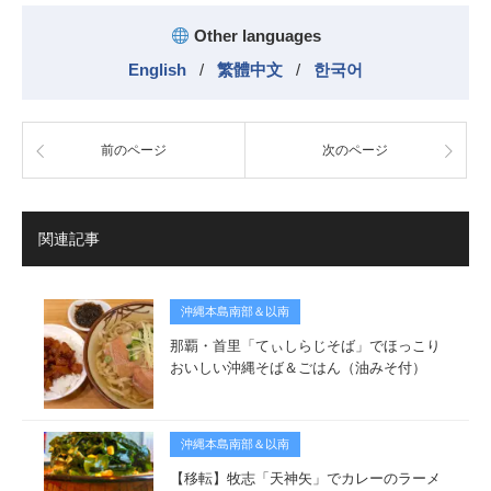
Other languages
English
/
繁體中文
/
한국어
前のページ
次のページ
関連記事
沖縄本島南部＆以南
那覇・首里「てぃしらじそば」でほっこり
おいしい沖縄そば＆ごはん（油みそ付）
沖縄本島南部＆以南
【移転】牧志「天神矢」でカレーのラーメ