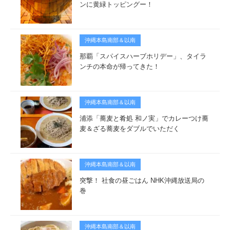
ンに黄緑トッピングー！
沖縄本島南部＆以南
那覇「スパイスハーブホリデー」、タイラ
ンチの本命が帰ってきた！
沖縄本島南部＆以南
浦添「蕎麦と肴処 和ノ実」でカレーつけ蕎
麦＆ざる蕎麦をダブルでいただく
沖縄本島南部＆以南
突撃！ 社食の昼ごはん NHK沖縄放送局の
巻
沖縄本島南部＆以南