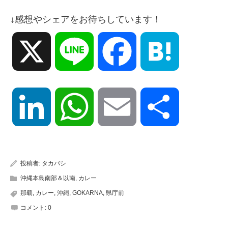
↓感想やシェアをお待ちしています！
X
Line
Facebook
Hatena
LinkedIn
WhatsApp
Email
共
有
投稿者:
タカバシ
沖縄本島南部＆以南
,
カレー
那覇
,
カレー
,
沖縄
,
GOKARNA
,
県庁前
コメント:
0