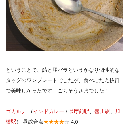
ということで、鯖と豚バラというかなり個性的な
タッグのワンプレートでしたが、食べごたえ抜群
で美味しかったです。ごちそうさまでした！
ゴカルナ
（
インドカレー
/
県庁前駅
、
壺川駅
、
旭
橋駅
） 昼総合点
★★★★
☆
4.0