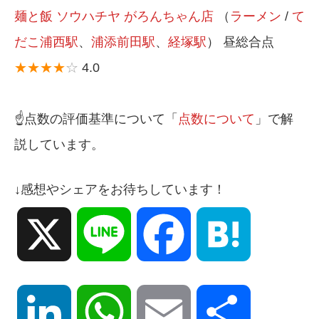
麺と飯 ソウハチヤ がろんちゃん店
（
ラーメン
/
て
だこ浦西駅
、
浦添前田駅
、
経塚駅
） 昼総合点
★★★★
☆
4.0
☝️点数の評価基準について「
点数について
」で解
説しています。
↓感想やシェアをお待ちしています！
X
Line
Facebook
Hatena
LinkedIn
WhatsApp
Email
共