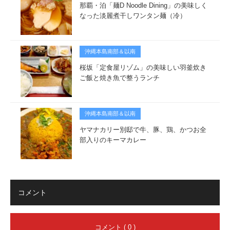
那覇・泊「麺D Noodle Dining」の美味しく
なった淡麗煮干しワンタン麺（冷）
沖縄本島南部＆以南
桜坂「定食屋リゾム」の美味しい羽釜炊き
ご飯と焼き魚で整うランチ
沖縄本島南部＆以南
ヤマナカリー別邸で牛、豚、鶏、かつお全
部入りのキーマカレー
コメント
コメント ( 0 )