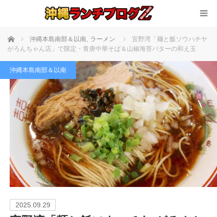
ホーム
沖縄本島南部＆以南
,
ラーメン
宜野湾「麺と飯ソウハチヤ
がろんちゃん店」で限定・青唐中華そば＆山椒海苔バターの和え玉
沖縄本島南部＆以南
2025.09.29