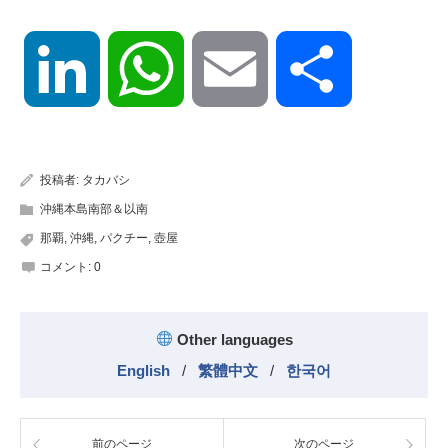
LinkedIn
WhatsApp
Email
共
有
投稿者:
タカバシ
沖縄本島南部＆以南
那覇
,
沖縄
,
パクチー
,
壺屋
コメント:
0
Other languages
English
/
繁體中文
/
한국어
前のページ
次のページ