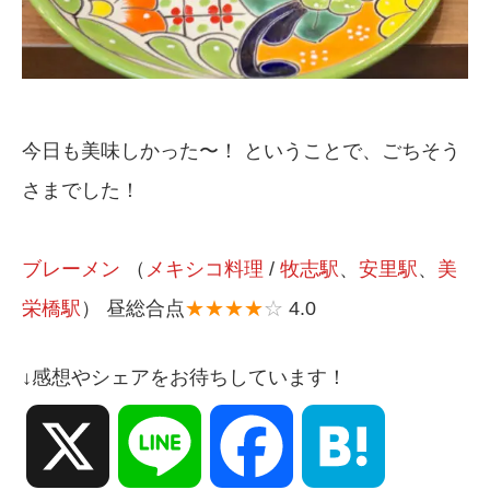
今日も美味しかった〜！ ということで、ごちそう
さまでした！
ブレーメン
（
メキシコ料理
/
牧志駅
、
安里駅
、
美
栄橋駅
） 昼総合点
★★★★
☆
4.0
↓感想やシェアをお待ちしています！
X
Line
Facebook
Hatena