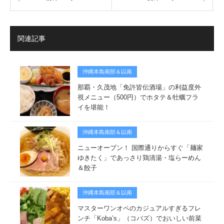
関連記事
沖縄本島南部＆以南
那覇・久茂地「免許皆伝酒場」の利益度外
視メニュー（500円）でホタテ＆牡蠣フラ
イを堪能！
沖縄本島南部＆以南
ニューオープン！ 国際通りからすぐ「麺家
ゆきたく」であっさり鶏清湯・塩らーめん
＆餃子
沖縄本島南部＆以南
マスターワンオペのカジュアルすぎるフレ
ンチ「Koba’s」（コバズ）でおいしい前菜