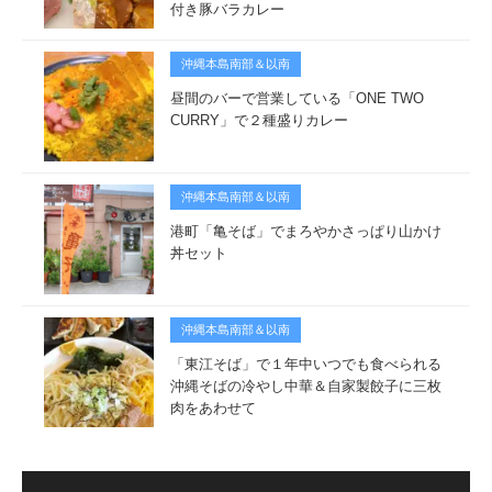
付き豚バラカレー
沖縄本島南部＆以南
昼間のバーで営業している「ONE TWO
CURRY」で２種盛りカレー
沖縄本島南部＆以南
港町「亀そば」でまろやかさっぱり山かけ
丼セット
沖縄本島南部＆以南
「東江そば」で１年中いつでも食べられる
沖縄そばの冷やし中華＆自家製餃子に三枚
肉をあわせて