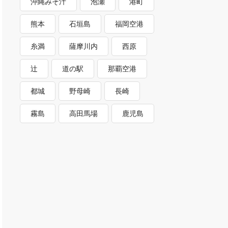
沖縄みそ汁
泡瀬
港町
熊本
石垣島
福岡空港
糸満
薩摩川内
西原
辻
道の駅
那覇空港
都城
野母崎
長崎
霧島
高田馬場
鹿児島