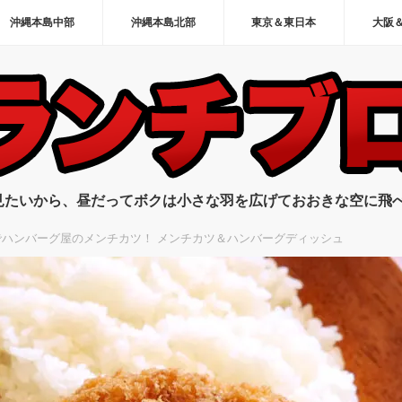
沖縄本島中部
沖縄本島北部
東京＆東日本
大阪
見たいから、昼だってボクは小さな羽を広げておおきな空に飛
ハンバーグ屋のメンチカツ！ メンチカツ＆ハンバーグディッシュ