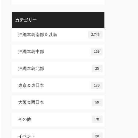
カテゴリー
沖縄本島南部＆以南
2,748
沖縄本島中部
159
沖縄本島北部
25
東京＆東日本
170
大阪＆西日本
59
その他
78
イベント
20