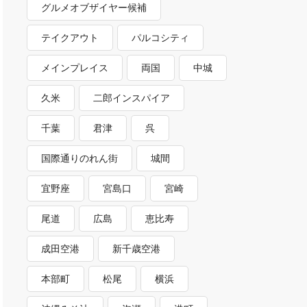
グルメオブザイヤー候補
テイクアウト
パルコシティ
メインプレイス
両国
中城
久米
二郎インスパイア
千葉
君津
呉
国際通りのれん街
城間
宜野座
宮島口
宮崎
尾道
広島
恵比寿
成田空港
新千歳空港
本部町
松尾
横浜