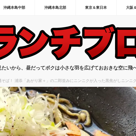
沖縄本島中部
沖縄本島北部
東京＆東日本
大阪
見たいから、昼だってボクは小さな羽を広げておおきな空に飛
縄そば！ 浦添「あがり家＋」の二郎並みにニンニクが入った黒焦がしニンニ