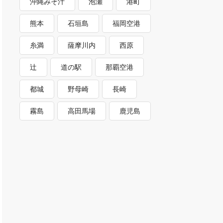
沖縄みそ汁
泡瀬
港町
熊本
石垣島
福岡空港
糸満
薩摩川内
西原
辻
道の駅
那覇空港
都城
野母崎
長崎
霧島
高田馬場
鹿児島