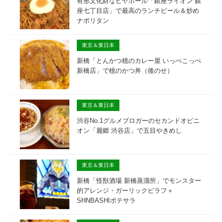
有形文化財なビヤホール「銀座ライオン 銀
座七丁目店」で最高のランチビール＆炒め
ナポリタン
東京＆東日本
新橋「とんかつ檍のカレー屋 いっぺこっぺ
新橋店」で檍のかつ丼（後のせ）
東京＆東日本
渋谷No.1グルメブロガーのセカンドオピニ
オン「麗郷 渋谷店」で五目やきめし
東京＆東日本
新橋「怪獣酒場 新橋蒸溜所」でモンスター
的アレンジ・ガーリックピラフ＋
SHNBASHIポテサラ