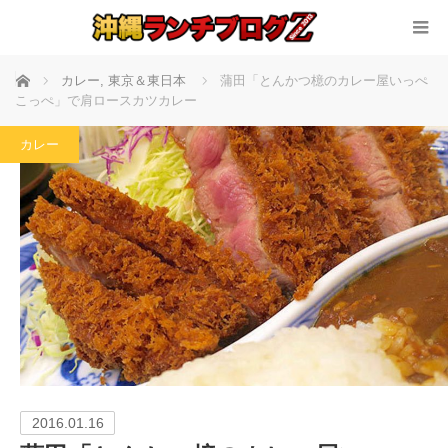
ホーム
カレー
,
東京＆東日本
蒲田「とんかつ檍のカレー屋いっぺ
こっぺ」で肩ロースカツカレー
カレー
2016.01.16