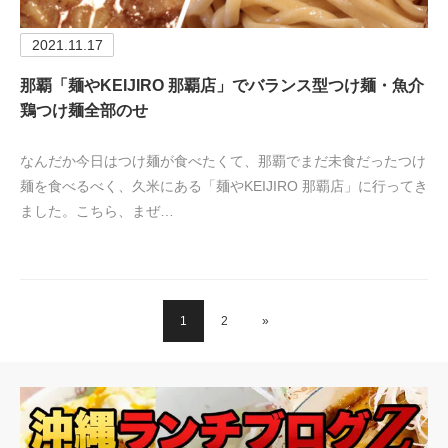
2021.11.17
那覇「麺やKEIJIRO 那覇店」でバランス型つけ麺・魚介
鶏つけ麺全部のせ
なんだか今日はつけ麺が食べたくて、那覇でまだ未食だったつけ
麺を食べるべく、久米にある「麺やKEIJIRO 那覇店」に行ってき
ました。こちら、まぜ…
1
2
»