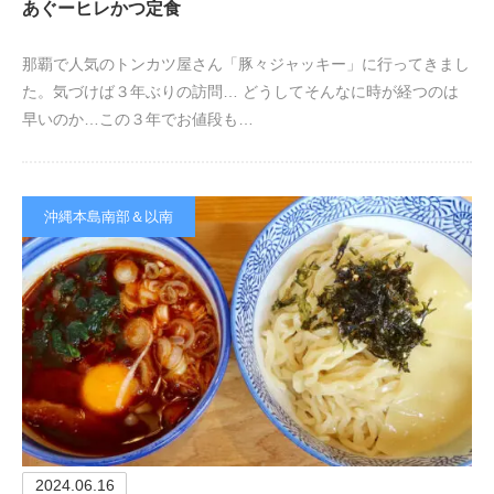
あぐーヒレかつ定食
那覇で人気のトンカツ屋さん「豚々ジャッキー」に行ってきまし
た。気づけば３年ぶりの訪問… どうしてそんなに時が経つのは
早いのか…この３年でお値段も…
沖縄本島南部＆以南
2024.06.16