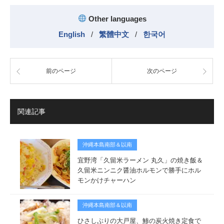
Other languages
English
/
繁體中文
/
한국어
前のページ
次のページ
関連記事
沖縄本島南部＆以南
宜野湾「久留米ラーメン 丸久」の焼き飯＆
久留米ニンニク醤油ホルモンで勝手にホル
モンかけチャーハン
沖縄本島南部＆以南
ひさしぶりの大戸屋、鯵の炭火焼き定食で