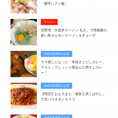
「勝手にアジ飯」
ラーメン
宜野湾「久留米ラーメン 丸久」で情報量の
多い島ホルモンラーメン＆ギョーザ
沖縄本島南部＆以南
ウマ推しになった「串焼きとだしカレー。
マカト」でじっくり煮込んだ馬すじカレ
ー！
沖縄本島南部＆以南
【閉店】おもろまち「食飲工房こばやし」
で生パスタ＆レモスコ
沖縄本島南部＆以南