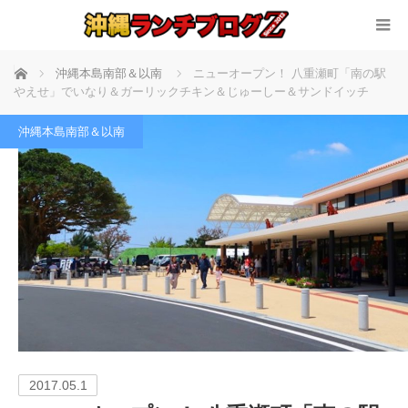
ホーム
沖縄本島南部＆以南
ニューオープン！ 八重瀬町「南の駅
やえせ」でいなり＆ガーリックチキン＆じゅーしー＆サンドイッチ
沖縄本島南部＆以南
2017.05.1