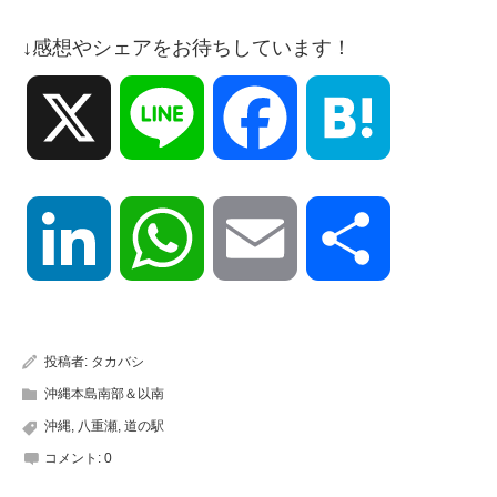
↓感想やシェアをお待ちしています！
X
Line
Facebook
Hatena
LinkedIn
WhatsApp
Email
共
有
投稿者:
タカバシ
沖縄本島南部＆以南
沖縄
,
八重瀬
,
道の駅
コメント:
0