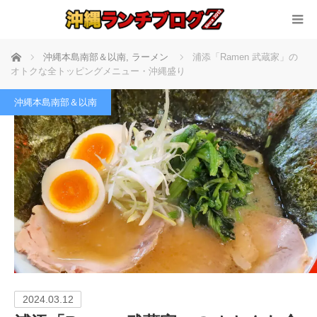
ホーム
沖縄本島南部＆以南
,
ラーメン
浦添「Ramen 武蔵家」の
オトクな全トッピングメニュー・沖縄盛り
沖縄本島南部＆以南
2024.03.12