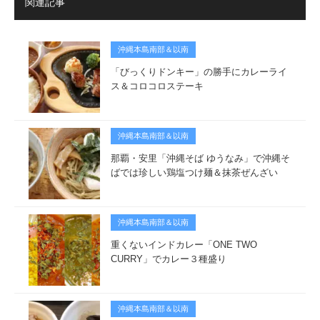
関連記事
沖縄本島南部＆以南
「びっくりドンキー」の勝手にカレーライ
ス＆コロコロステーキ
沖縄本島南部＆以南
那覇・安里「沖縄そば ゆうなみ」で沖縄そ
ばでは珍しい鶏塩つけ麺＆抹茶ぜんざい
沖縄本島南部＆以南
重くないインドカレー「ONE TWO
CURRY」でカレー３種盛り
沖縄本島南部＆以南