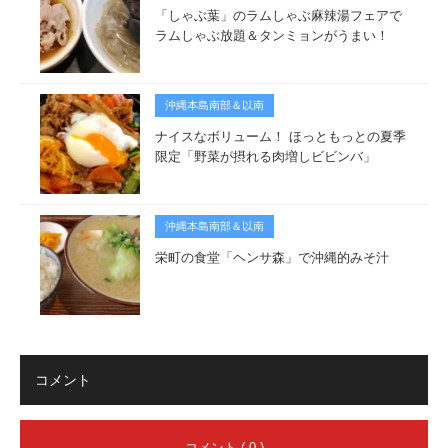
「しゃぶ葉」のラムしゃぶ麻辣湯フェアで
ラムしゃぶ放題＆タンミョンがうまい！
沖縄本島南部＆以南
ナイスなボリューム！ ほっともっとの夏季
限定「野菜が摂れる肉増しビビンバ」
沖縄本島南部＆以南
栄町の食堂「ヘンサ森」で沖縄的みそ汁
コメント
コメント ( 0 )