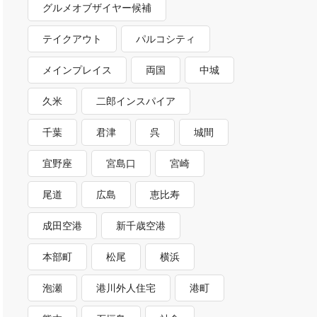
グルメオブザイヤー候補
テイクアウト
パルコシティ
メインプレイス
両国
中城
久米
二郎インスパイア
千葉
君津
呉
城間
宜野座
宮島口
宮崎
尾道
広島
恵比寿
成田空港
新千歳空港
本部町
松尾
横浜
泡瀬
港川外人住宅
港町