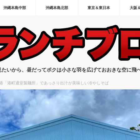
沖縄本島中部
沖縄本島北部
東京＆東日本
大阪
見たいから、昼だってボクは小さな羽を広げておおきな空に飛
港「港町通堂製麺所」であっさり出汁が美味しい冷やしそば