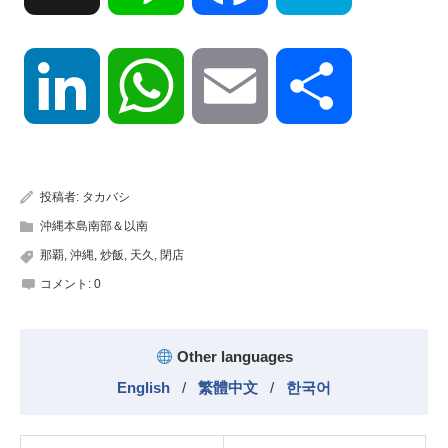
LinkedIn
WhatsApp
Email
共
有
投稿者:
タカバシ
沖縄本島南部＆以南
那覇
,
沖縄
,
炒飯
,
天久
,
閉店
コメント:
0
Other languages
English
/
繁體中文
/
한국어