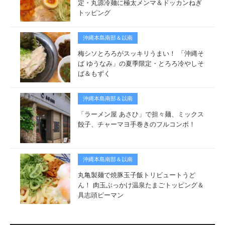
定・丸源冷麺に極太メンマ＆ドッカンねぎ
トッピング
沖縄本島南部＆以南
梅シソとろろがスッキリうまい！ 「沖縄そ
ば ゆうなみ」の夏季限定・とろろ冷やしそ
ば＆もずく
沖縄本島南部＆以南
「ラーメン屋 あさひ」で担々麺、ミックス
餃子、チャーマヨ手巻きのフルコンボ！
沖縄本島南部＆以南
丸亀製麺で焼豚玉子飯トリビュートうど
ん！ 肉玉ぶっかけ温泉たまごトッピング＆
具志頭ピーマン