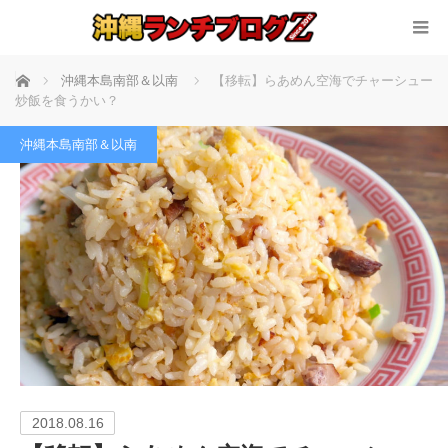
ホーム
沖縄本島南部＆以南
【移転】らあめん空海でチャーシュー
炒飯を食うかい？
沖縄本島南部＆以南
2018.08.16