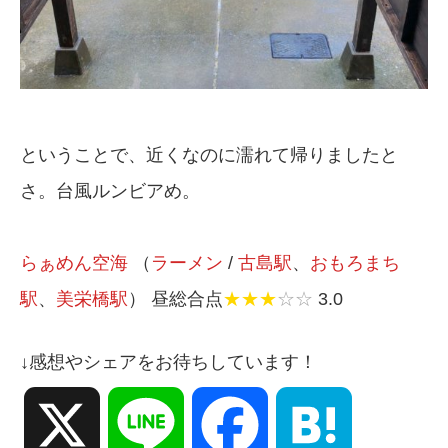
ということで、近くなのに濡れて帰りましたと
さ。台風ルンビアめ。
らぁめん空海
（
ラーメン
/
古島駅
、
おもろまち
駅
、
美栄橋駅
） 昼総合点
★★★
☆☆
3.0
↓感想やシェアをお待ちしています！
X
Line
Facebook
Hatena