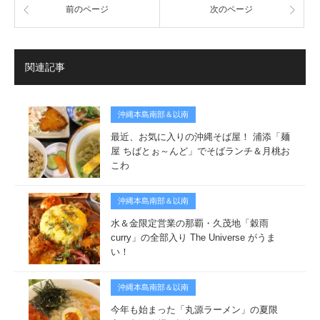
前のページ
次のページ
関連記事
沖縄本島南部＆以南
最近、お気に入りの沖縄そば屋！ 浦添「麺
屋 ちばとぉ～んど」でそばランチ＆月桃お
こわ
沖縄本島南部＆以南
水＆金限定営業の那覇・久茂地「穀雨
curry」の全部入り The Universe がうま
い！
沖縄本島南部＆以南
今年も始まった「丸源ラーメン」の夏限