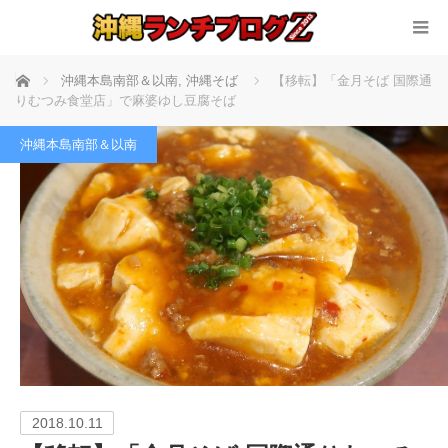
ホーム
沖縄本島南部＆以南
,
沖縄そば
【移転】「金月そば 国際通
りむつみ食堂店」で麻婆ゆし豆腐そば
沖縄本島南部＆以南
2018.10.11