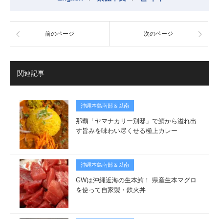
前のページ
次のページ
関連記事
沖縄本島南部＆以南
那覇「ヤマナカリー別邸」で鯖から溢れ出
す旨みを味わい尽くせる極上カレー
沖縄本島南部＆以南
GWは沖縄近海の生本鮪！ 県産生本マグロ
を使って自家製・鉄火丼