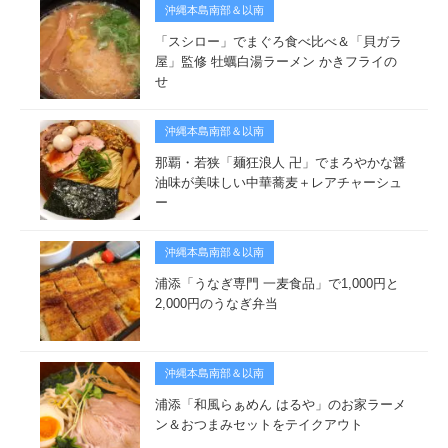
沖縄本島南部＆以南
「スシロー」でまぐろ食べ比べ＆「貝ガラ
屋」監修 牡蠣白湯ラーメン かきフライの
せ
沖縄本島南部＆以南
那覇・若狭「麺狂浪人 卍」でまろやかな醤
油味が美味しい中華蕎麦＋レアチャーシュ
ー
沖縄本島南部＆以南
浦添「うなぎ専門 一麦食品」で1,000円と
2,000円のうなぎ弁当
沖縄本島南部＆以南
浦添「和風らぁめん はるや」のお家ラーメ
ン＆おつまみセットをテイクアウト