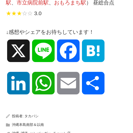
駅
、
市立病院前駅
、
おもろまち駅
） 昼総合点
★★★
☆☆
3.0
↓感想やシェアをお待ちしています！
X
Line
Facebook
Hatena
LinkedIn
WhatsApp
Email
共
有
投稿者:
タカバシ
沖縄本島南部＆以南