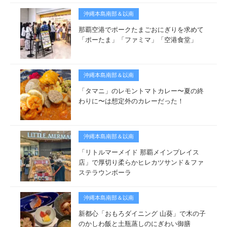
沖縄本島南部＆以南
那覇空港でポークたまごおにぎりを求めて
「ポーたま」「ファミマ」「空港食堂」
沖縄本島南部＆以南
「タマニ」のレモントマトカレー〜夏の終
わりに〜は想定外のカレーだった！
沖縄本島南部＆以南
「リトルマーメイド 那覇メインプレイス
店」で厚切り柔らかヒレカツサンド＆ファ
ステラウンボーラ
沖縄本島南部＆以南
新都心「おもろダイニング 山葵」で木の子
のかしわ飯と土瓶蒸しのにぎわい御膳