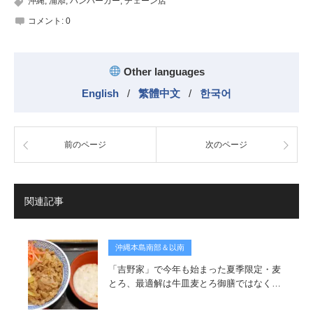
沖縄
,
浦添
,
ハンバーガー
,
チェーン店
コメント:
0
Other languages
English
/
繁體中文
/
한국어
前のページ
次のページ
関連記事
沖縄本島南部＆以南
「吉野家」で今年も始まった夏季限定・麦
とろ、最適解は牛皿麦とろ御膳ではなく…