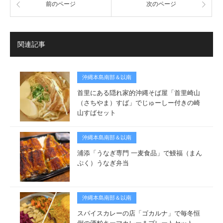
前のページ
次のページ
関連記事
沖縄本島南部＆以南
首里にある隠れ家的沖縄そば屋「首里崎山
（さちやま）すば」でじゅーしー付きの崎
山すばセット
沖縄本島南部＆以南
浦添「うなぎ専門 一麦食品」で鰻福（まん
ぷく）うなぎ弁当
沖縄本島南部＆以南
スパイスカレーの店「ゴカルナ」で毎冬恒