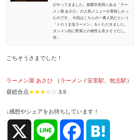
がやってきました。那覇市長田にある「ラー
メン屋 あさひ」の人気メニューが美味しかっ
たのです。 今回はこちらの一番人気だという
「トロうま塩ラーメン」をいただきました。
タンメン的に野菜との相性も良さそうだし、
何...
ごちそうさまでした！
ラーメン屋 あさひ
（
ラーメン
/
安里駅
、
牧志駅
）
昼総合点
★★★
☆☆
3.5
↓感想やシェアをお待ちしています！
X
Line
Facebook
Hatena