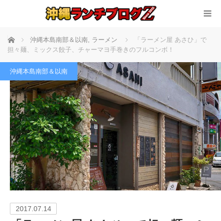
ホーム
沖縄本島南部＆以南
,
ラーメン
「ラーメン屋 あさひ」で
担々麺、ミックス餃子、チャーマヨ手巻きのフルコンボ！
沖縄本島南部＆以南
2017.07.14