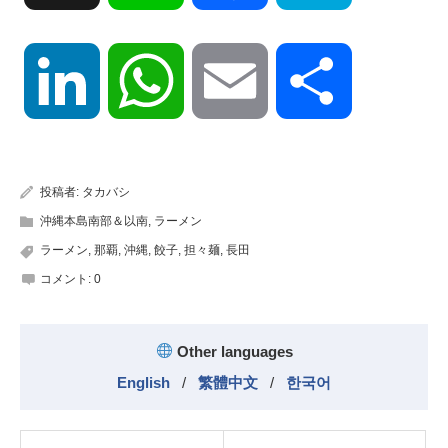
LinkedIn
WhatsApp
Email
共
有
投稿者:
タカバシ
沖縄本島南部＆以南
,
ラーメン
ラーメン
,
那覇
,
沖縄
,
餃子
,
担々麺
,
長田
コメント:
0
Other languages
English
/
繁體中文
/
한국어