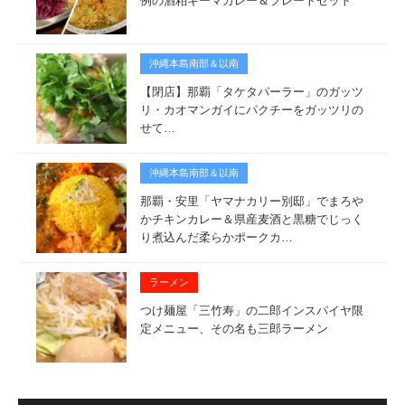
例の酒粕キーマカレー＆プレートセット
沖縄本島南部＆以南
【閉店】那覇「タケタパーラー」のガッツ
リ・カオマンガイにパクチーをガッツリの
せて…
沖縄本島南部＆以南
那覇・安里「ヤマナカリー別邸」でまろや
かチキンカレー＆県産麦酒と黒糖でじっく
り煮込んだ柔らかポークカ…
ラーメン
つけ麺屋「三竹寿」の二郎インスパイヤ限
定メニュー、その名も三郎ラーメン