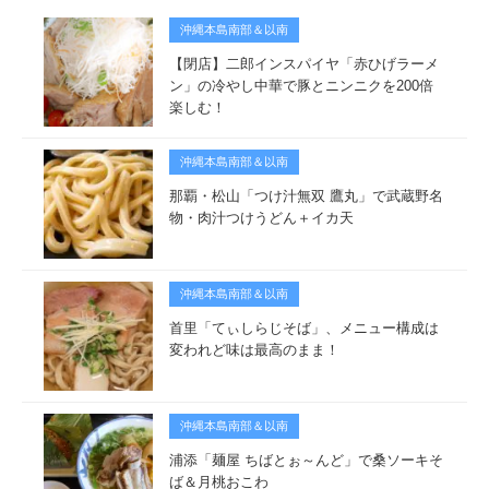
沖縄本島南部＆以南
【閉店】二郎インスパイヤ「赤ひげラーメ
ン」の冷やし中華で豚とニンニクを200倍
楽しむ！
沖縄本島南部＆以南
那覇・松山「つけ汁無双 鷹丸」で武蔵野名
物・肉汁つけうどん＋イカ天
沖縄本島南部＆以南
首里「てぃしらじそば」、メニュー構成は
変われど味は最高のまま！
沖縄本島南部＆以南
浦添「麺屋 ちばとぉ～んど」で桑ソーキそ
ば＆月桃おこわ