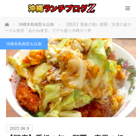
ホーム
沖縄本島南部＆以南
【閉店】看板の無い那覇・安里の超ロ
ーカル食堂「あかね食堂」でデカ盛り沖縄カツ丼
沖縄本島南部＆以南
2022.06.9