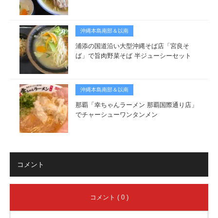
沖縄本島南部＆以南
浦添の国道沿い大型沖縄そば店「宮良そ
ば」で旨肉野菜そば 半ジューシーセット
沖縄本島南部＆以南
那覇「幸ちゃんラーメン 那覇国際通り店」
でチャーシューワンタンメン
コメント
コメント ( 0 )