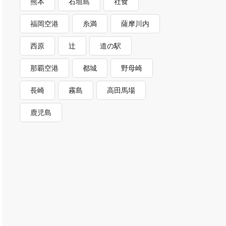
熊本
石垣島
社食
福岡空港
糸満
薩摩川内
西原
辻
道の駅
那覇空港
都城
野母崎
長崎
霧島
高田馬場
鹿児島