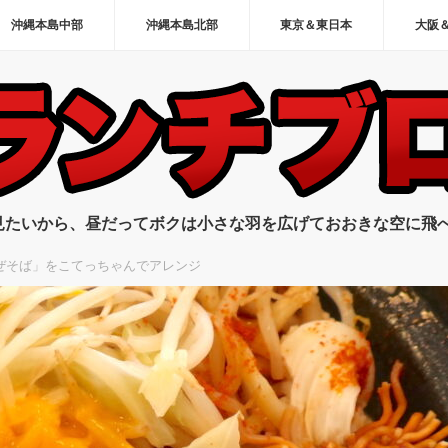
沖縄本島中部
沖縄本島北部
東京＆東日本
大阪
見たいから、昼だってボクは小さな羽を広げておおきな空に飛
ぜそば」をこてっちゃんでアレンジ