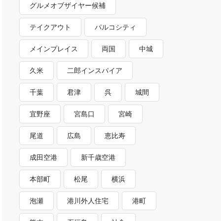
グルメオブザイヤー候補
テイクアウト
パルコシティ
メインプレイス
両国
中城
久米
二郎インスパイア
千葉
君津
呉
城間
宜野座
宮島口
宮崎
尾道
広島
恵比寿
成田空港
新千歳空港
本部町
松尾
横浜
泡瀬
港川外人住宅
港町