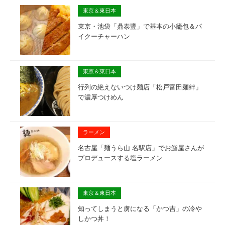
東京＆東日本
東京・池袋「鼎泰豐」で基本の小籠包＆パ
イクーチャーハン
東京＆東日本
行列の絶えないつけ麺店「松戸富田麺絆」
で濃厚つけめん
ラーメン
名古屋「麺うら山 名駅店」でお鮨屋さんが
プロデュースする塩ラーメン
東京＆東日本
知ってしまうと虜になる「かつ吉」の冷や
しかつ丼！