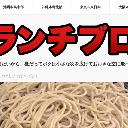
沖縄本島中部
沖縄本島北部
東京＆東日本
大阪
見たいから、昼だってボクは小さな羽を広げておおきな空に飛
」で特もりそば＆いなり