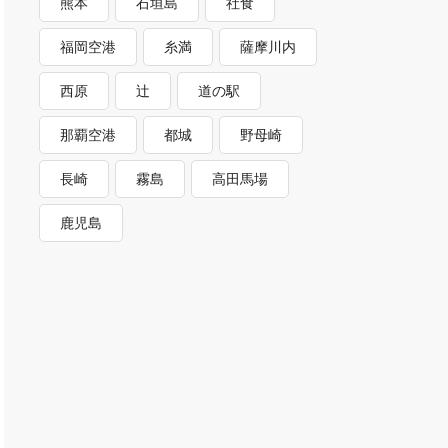
熊本
石垣島
社食
福岡空港
糸満
薩摩川内
西原
辻
道の駅
那覇空港
都城
野母崎
長崎
霧島
高田馬場
鹿児島