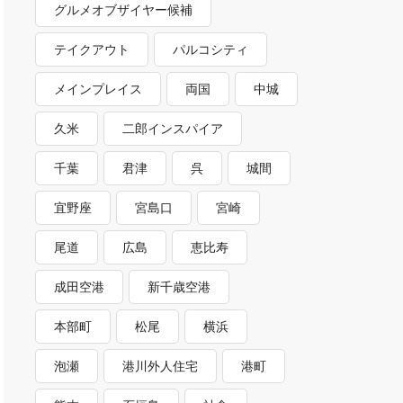
グルメオブザイヤー候補
テイクアウト
パルコシティ
メインプレイス
両国
中城
久米
二郎インスパイア
千葉
君津
呉
城間
宜野座
宮島口
宮崎
尾道
広島
恵比寿
成田空港
新千歳空港
本部町
松尾
横浜
泡瀬
港川外人住宅
港町