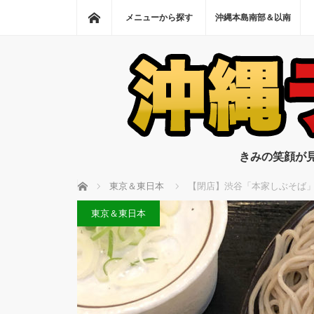
ホーム
メニューから探す
沖縄本島南部＆以南
きみの笑顔が
ホーム
東京＆東日本
【閉店】渋谷「本家しぶそば
東京＆東日本