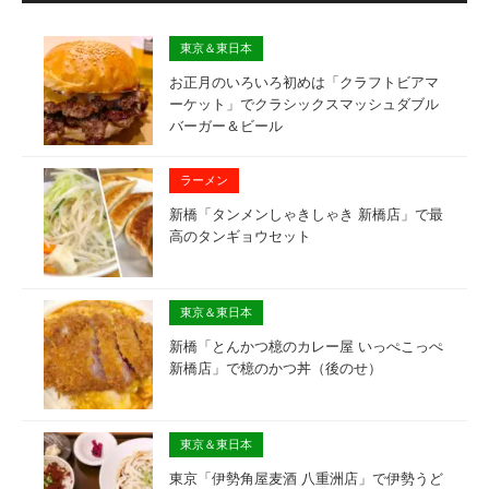
東京＆東日本
お正月のいろいろ初めは「クラフトビアマ
ーケット」でクラシックスマッシュダブル
バーガー＆ビール
ラーメン
新橋「タンメンしゃきしゃき 新橋店」で最
高のタンギョウセット
東京＆東日本
新橋「とんかつ檍のカレー屋 いっぺこっぺ
新橋店」で檍のかつ丼（後のせ）
東京＆東日本
東京「伊勢角屋麦酒 八重洲店」で伊勢うど