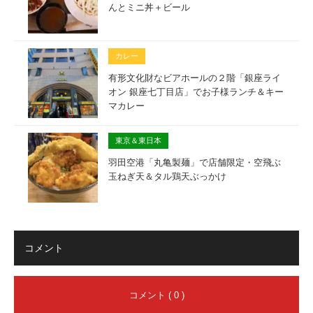
んとミニ丼＋ビール
カレー
有形文化財なビアホールの２階「銀座ライ
オン 銀座七丁目店」でお子様ランチ＆キー
マカレー
東京＆東日本
羽田空港「丸亀製麺」で店舗限定・空飛ぶ
玉ねぎ天＆タル鶏天ぶっかけ
コメント
コメント ( 0 )