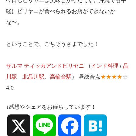
今日もビリヤニは美味しかったです。沖縄でも手
軽にビリヤニが食べられるお店ができないか
な〜。
ということで、ごちそうさまでした！
サルマ ティッカアンドビリヤニ
（
インド料理
/
品
川駅
、
北品川駅
、
高輪台駅
） 昼総合点
★★★★
☆
4.0
↓感想やシェアをお待ちしています！
X
Line
Facebook
Hatena