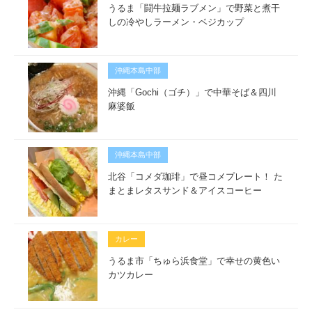
うるま「闘牛拉麺ラブメン」で野菜と煮干
しの冷やしラーメン・ベジカップ
沖縄本島中部
沖縄「Gochi（ゴチ）」で中華そば＆四川
麻婆飯
沖縄本島中部
北谷「コメダ珈琲」で昼コメプレート！ た
まとまレタスサンド＆アイスコーヒー
カレー
うるま市「ちゅら浜食堂」で幸せの黄色い
カツカレー