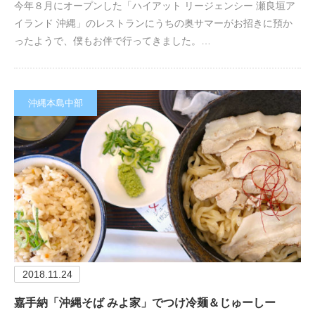
今年８月にオープンした「ハイアット リージェンシー 瀬良垣ア
イランド 沖縄」のレストランにうちの奥サマーがお招きに預か
ったようで、僕もお伴で行ってきました。…
沖縄本島中部
2018.11.24
嘉手納「沖縄そば みよ家」でつけ冷麺＆じゅーしー