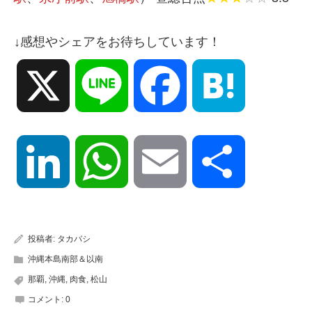
↓感想やシェアをお待ちしています！
X
Line
Facebook
Hatena
LinkedIn
WhatsApp
Email
共
有
投稿者:
タカバシ
沖縄本島南部＆以南
那覇
,
沖縄
,
肉食
,
松山
コメント:
0