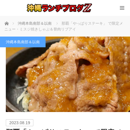
ホーム
沖縄本島南部＆以南
那覇「やっぱりステーキ」 で限定メ
ニュー・ミスジ焼きしゃぶ＆替肉リブアイ
沖縄本島南部＆以南
2023.08.19