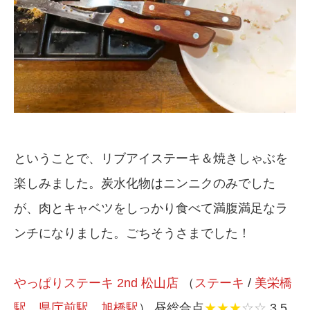
ということで、リブアイステーキ＆焼きしゃぶを
楽しみました。炭水化物はニンニクのみでした
が、肉とキャベツをしっかり食べて満腹満足なラ
ンチになりました。ごちそうさまでした！
やっぱりステーキ 2nd 松山店
（
ステーキ
/
美栄橋
駅
、
県庁前駅
、
旭橋駅
） 昼総合点
★★★
☆☆
3.5