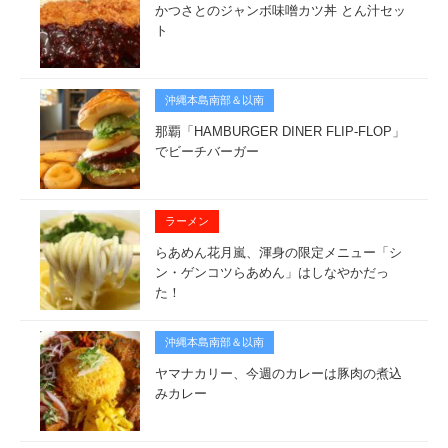
かつさとのジャンボ味噌カツ丼 とん汁セッ
ト
沖縄本島南部＆以南
那覇「HAMBURGER DINER FLIP-FLOP」
でビーチバーガー
ラーメン
らあめん花月嵐、渾身の限定メニュー「シ
ン・ゲンコツらあめん」はしなやかだっ
た！
沖縄本島南部＆以南
ヤマナカリー、今週のカレーは豚肉の煮込
みカレー