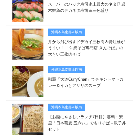
スーパーのパック寿司史上最大のネタ!? 岩
木鮮魚のデカネタ寿司＆三色盛り
沖縄本島南部＆以南
丼から飛び出すドデカイ三枚肉＆特注麺が
うまい！ 「沖縄そば専門店 きんそば」の
大きい三枚肉そば
沖縄本島南部＆以南
那覇「大道CurryChan」でチキントマトカ
レー＆イカとアサリのスープ
沖縄本島南部＆以南
【お腹にやさしいランチ7日目】那覇・安
里「日本蕎麦 五六八」でもりそば＋親子丼
セット