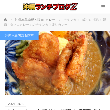
ホーム
沖縄本島南部＆以南
,
カレー
チキンカツ山盛りに挑戦！ 那
覇「タマニカレー」のチキンカツ盛りカレー
沖縄本島南部＆以南
2021.04.6