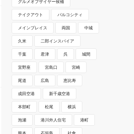
グルメオブザイヤー候補
テイクアウト
パルコシティ
メインプレイス
両国
中城
久米
二郎インスパイア
千葉
君津
呉
城間
宜野座
宮島口
宮崎
尾道
広島
恵比寿
成田空港
新千歳空港
本部町
松尾
横浜
泡瀬
港川外人住宅
港町
熊本
石垣島
社食