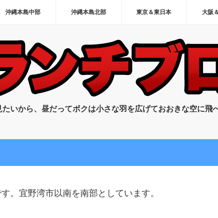
沖縄本島中部
沖縄本島北部
東京＆東日本
大阪
見たいから、昼だってボクは小さな羽を広げておおきな空に飛
です。宜野湾市以南を南部としています。