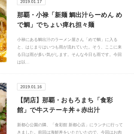
2019.01.17
那覇・小禄「新麺 鯛出汁らーめん め
で鯛」でちょい痺れ担々麺
小禄にある鯛出汁のラーメン屋さん「めで鯛」に入る
と、はじまりはいつも雨が流れていた。そう、ここに来
る日は雨が多い気がします。そんな今日も雨です。今回
は以…
2019.01.16
【閉店】那覇・おもろまち「食彩
館」で牛ステーキ丼＋赤出汁
新都心公園の隣、「食彩館 新都心店」にランチに行って
きました。前回は海鮮丼をいただいたので、今回はお肉