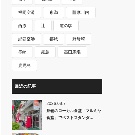
福岡空港
糸満
薩摩川内
西原
辻
道の駅
那覇空港
都城
野母崎
長崎
霧島
高田馬場
鹿児島
最近の記事
2026.08.7
那覇のローカル食堂「マルミヤ
食堂」でベストスタンダ…