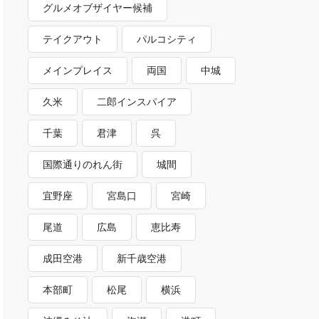
グルメオブザイヤー候補
テイクアウト
パルコシティ
メインプレイス
両国
中城
久米
二郎インスパイア
千葉
君津
呉
国際通りのれん街
城間
宜野座
宮島口
宮崎
尾道
広島
恵比寿
成田空港
新千歳空港
本部町
松尾
横浜