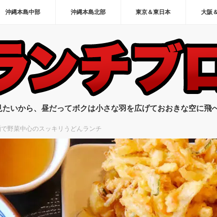
沖縄本島中部
沖縄本島北部
東京＆東日本
大阪
見たいから、昼だってボクは小さな羽を広げておおきな空に飛
麺で野菜中心のスッキリうどんランチ