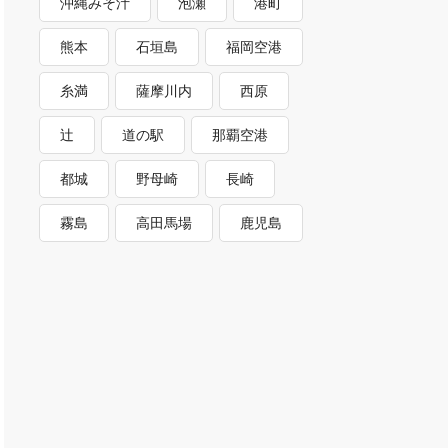
沖縄みそ汁
泡瀬
港町
熊本
石垣島
福岡空港
糸満
薩摩川内
西原
辻
道の駅
那覇空港
都城
野母崎
長崎
霧島
高田馬場
鹿児島