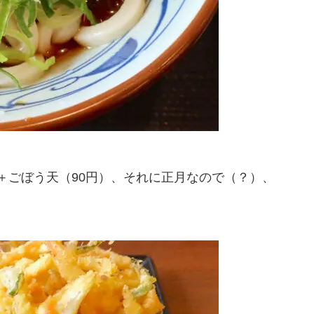
）＋ごぼう天（90円）、それに正月なので（？）、
。