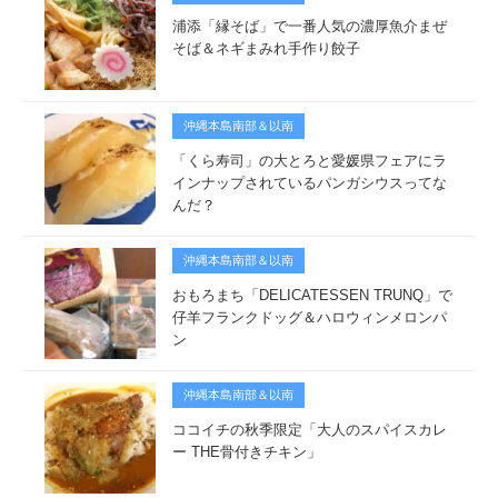
浦添「縁そば」で一番人気の濃厚魚介まぜ
そば＆ネギまみれ手作り餃子
沖縄本島南部＆以南
「くら寿司」の大とろと愛媛県フェアにラ
インナップされているパンガシウスってな
んだ？
沖縄本島南部＆以南
おもろまち「DELICATESSEN TRUNQ」で
仔羊フランクドッグ＆ハロウィンメロンパ
ン
沖縄本島南部＆以南
ココイチの秋季限定「大人のスパイスカレ
ー THE骨付きチキン」