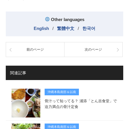
Other languages
English
/
繁體中文
/
한국어
前のページ
次のページ
関連記事
沖縄本島南部＆以南
骨汁って知ってる？ 浦添「とん吉食堂」で
迫力満点の骨汁定食
沖縄本島南部＆以南