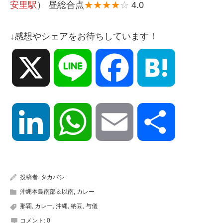
安里駅
） 昼総合点
★★★★
☆
4.0
↓感想やシェアをお待ちしています！
X
Line
Facebook
Hatena
LinkedIn
WhatsApp
Email
共
有
投稿者:
タカバシ
沖縄本島南部＆以南
,
カレー
那覇
,
カレー
,
沖縄
,
納豆
,
与儀
コメント:
0