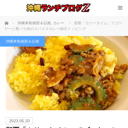
ホーム
沖縄本島南部＆以南
,
カレー
那覇「カリータイム」でゴー
ヤーと豚バラ肉のスパイスカレー納豆トッピング
沖縄本島南部＆以南
2023.05.20