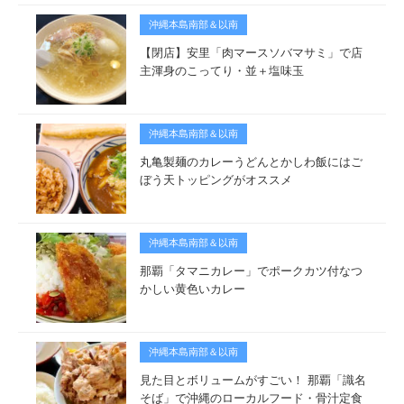
沖縄本島南部＆以南
【閉店】安里「肉マースソバマサミ」で店
主渾身のこってり・並＋塩味玉
沖縄本島南部＆以南
丸亀製麺のカレーうどんとかしわ飯にはご
ぼう天トッピングがオススメ
沖縄本島南部＆以南
那覇「タマニカレー」でポークカツ付なつ
かしい黄色いカレー
沖縄本島南部＆以南
見た目とボリュームがすごい！ 那覇「識名
そば」で沖縄のローカルフード・骨汁定食