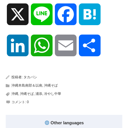
X
Line
Facebook
Hatena
LinkedIn
WhatsApp
Email
共
有
投稿者:
タカバシ
沖縄本島南部＆以南
,
沖縄そば
沖縄
,
沖縄そば
,
浦添
,
冷やし中華
コメント:
0
Other languages