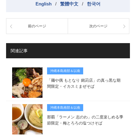
English
/
繁體中文
/
한국어
前のページ
次のページ
関連記事
沖縄本島南部＆以南
「麺や偶 もとなり 銘苅店」の真っ黒な期
間限定・イカスミまぜそば
沖縄本島南部＆以南
那覇「ラーメン 志のわ」の二度楽しめる季
節限定・梅とろろの塩つけそば