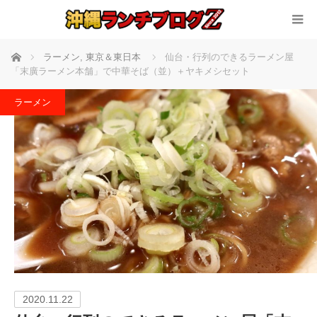
ホーム
ラーメン
,
東京＆東日本
仙台・行列のできるラーメン屋
「末廣ラーメン本舗」で中華そば（並）＋ヤキメシセット
ラーメン
2020.11.22