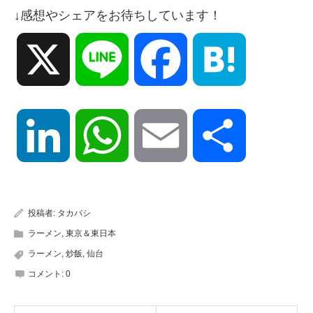
↓感想やシェアをお待ちしています！
X
Line
Facebook
Hatena
LinkedIn
WhatsApp
Email
共
有
投稿者:
タカバシ
ラーメン
,
東京＆東日本
ラーメン
,
炒飯
,
仙台
コメント:
0