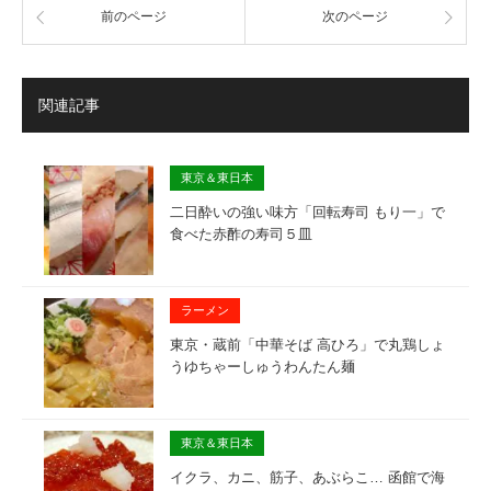
前のページ
次のページ
関連記事
東京＆東日本
二日酔いの強い味方「回転寿司 もり一」で
食べた赤酢の寿司５皿
ラーメン
東京・蔵前「中華そば 高ひろ」で丸鶏しょ
うゆちゃーしゅうわんたん麺
東京＆東日本
イクラ、カニ、筋子、あぶらこ… 函館で海