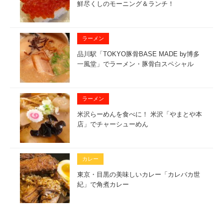
鮮尽くしのモーニング＆ランチ！
ラーメン
品川駅「TOKYO豚骨BASE MADE by博多
一風堂」でラーメン・豚骨白スペシャル
ラーメン
米沢らーめんを食べに！ 米沢「やまとや本
店」でチャーシューめん
カレー
東京・目黒の美味しいカレー「カレバカ世
紀」で角煮カレー