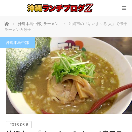
ホーム
沖縄本島中部
,
ラーメン
沖縄市の「ゆいま～る 人」で煮干
ラーメン＆餃子！
沖縄本島中部
2016.06.6