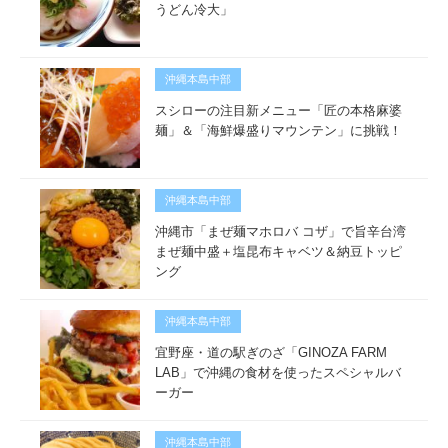
うどん冷大」
沖縄本島中部
スシローの注目新メニュー「匠の本格麻婆
麺」＆「海鮮爆盛りマウンテン」に挑戦！
沖縄本島中部
沖縄市「まぜ麺マホロバ コザ」で旨辛台湾
まぜ麺中盛＋塩昆布キャベツ＆納豆トッピ
ング
沖縄本島中部
宜野座・道の駅ぎのざ「GINOZA FARM
LAB」で沖縄の食材を使ったスペシャルバ
ーガー
沖縄本島中部