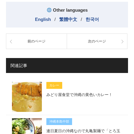
Other languages
English
/
繁體中文
/
한국어
前のページ
次のページ
関連記事
カレー
みどり屋食堂で沖縄の黄色いカレー！
沖縄本島中部
連日夏日の沖縄なので丸亀製麺で「とろ玉