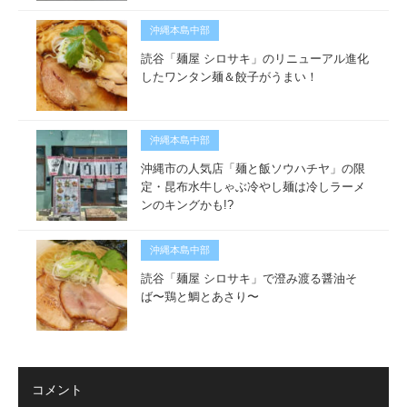
沖縄本島中部
読谷「麺屋 シロサキ」のリニューアル進化
したワンタン麺＆餃子がうまい！
沖縄本島中部
沖縄市の人気店「麺と飯ソウハチヤ」の限
定・昆布水牛しゃぶ冷やし麺は冷しラーメ
ンのキングかも!?
沖縄本島中部
読谷「麺屋 シロサキ」で澄み渡る醤油そ
ば〜鶏と鯛とあさり〜
コメント