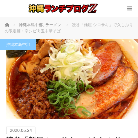
ホーム
沖縄本島中部
,
ラーメン
読谷「麺屋 シロサキ」で久しぶり
の限定麺・辛シビ肉玉中華そば
沖縄本島中部
2020.05.24