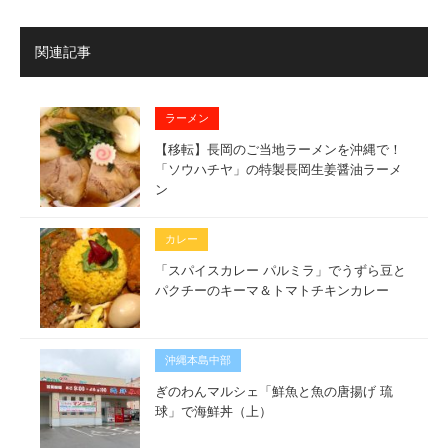
関連記事
ラーメン
【移転】長岡のご当地ラーメンを沖縄で！
「ソウハチヤ」の特製長岡生姜醤油ラーメ
ン
カレー
「スパイスカレー パルミラ」でうずら豆と
パクチーのキーマ＆トマトチキンカレー
沖縄本島中部
ぎのわんマルシェ「鮮魚と魚の唐揚げ 琉
球」で海鮮丼（上）