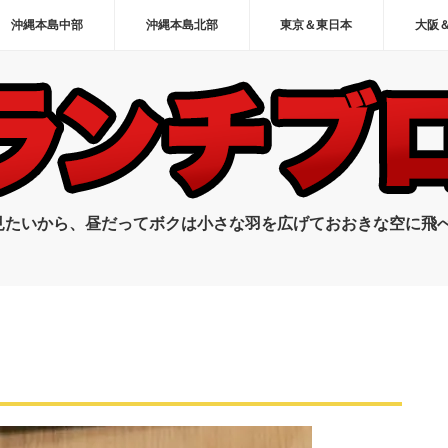
沖縄本島中部
沖縄本島北部
東京＆東日本
大阪
見たいから、昼だってボクは小さな羽を広げておおきな空に飛