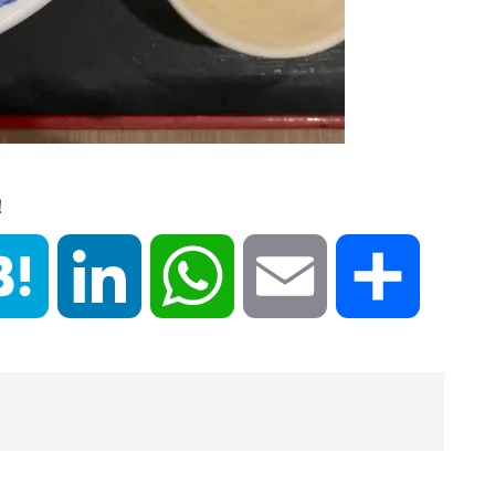
！
book
Hatena
LinkedIn
WhatsApp
Email
共
有