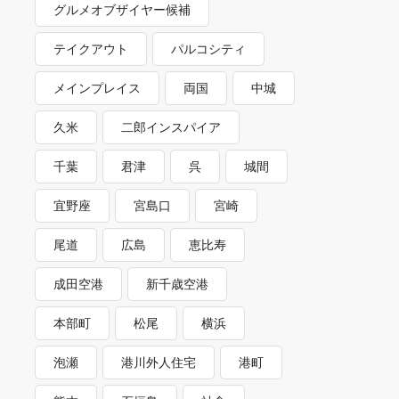
グルメオブザイヤー候補
テイクアウト
パルコシティ
メインプレイス
両国
中城
久米
二郎インスパイア
千葉
君津
呉
城間
宜野座
宮島口
宮崎
尾道
広島
恵比寿
成田空港
新千歳空港
本部町
松尾
横浜
泡瀬
港川外人住宅
港町