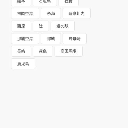
熊本
石垣島
社食
福岡空港
糸満
薩摩川内
西原
辻
道の駅
那覇空港
都城
野母崎
長崎
霧島
高田馬場
鹿児島