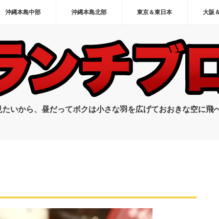
沖縄本島中部
沖縄本島北部
東京＆東日本
大阪
見たいから、昼だってボクは小さな羽を広げておおきな空に飛