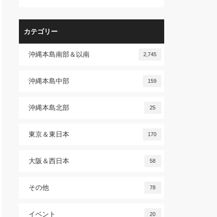
カテゴリー
沖縄本島南部＆以南
2,745
沖縄本島中部
159
沖縄本島北部
25
東京＆東日本
170
大阪＆西日本
58
その他
78
イベント
20