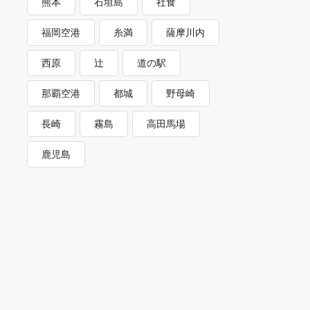
熊本
石垣島
社食
福岡空港
糸満
薩摩川内
西原
辻
道の駅
那覇空港
都城
野母崎
長崎
霧島
高田馬場
鹿児島