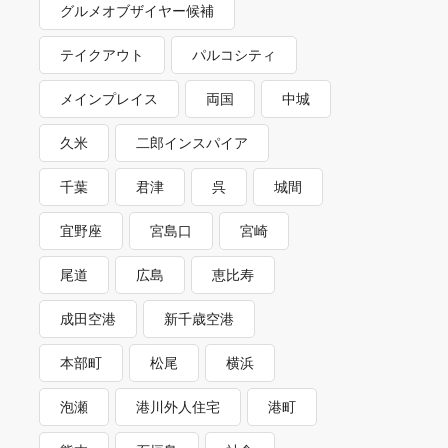
グルメオブザイヤー候補
テイクアウト
パルコシティ
メインプレイス
両国
中城
久米
二郎インスパイア
千葉
君津
呉
城間
宜野座
宮島口
宮崎
尾道
広島
恵比寿
成田空港
新千歳空港
本部町
松尾
横浜
泡瀬
港川外人住宅
港町