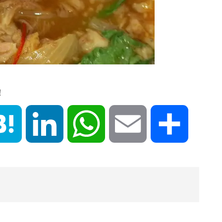
！
book
Hatena
LinkedIn
WhatsApp
Email
共
有