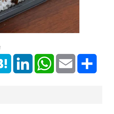
！
book
Hatena
LinkedIn
WhatsApp
Email
共
有