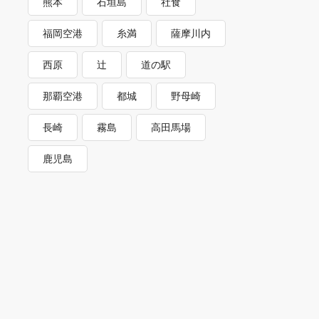
熊本
石垣島
社食
福岡空港
糸満
薩摩川内
西原
辻
道の駅
那覇空港
都城
野母崎
長崎
霧島
高田馬場
鹿児島