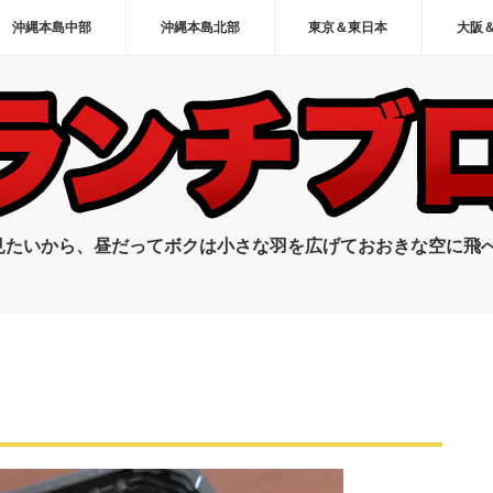
沖縄本島中部
沖縄本島北部
東京＆東日本
大阪
見たいから、昼だってボクは小さな羽を広げておおきな空に飛