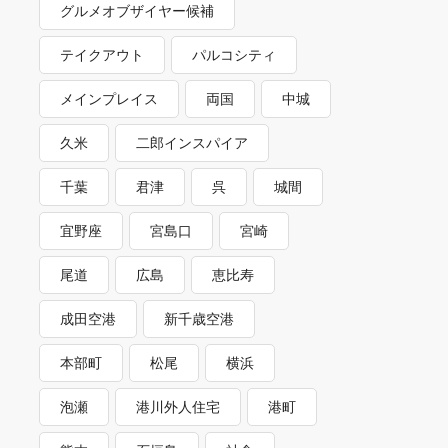
グルメオブザイヤー候補
テイクアウト
パルコシティ
メインプレイス
両国
中城
久米
二郎インスパイア
千葉
君津
呉
城間
宜野座
宮島口
宮崎
尾道
広島
恵比寿
成田空港
新千歳空港
本部町
松尾
横浜
泡瀬
港川外人住宅
港町