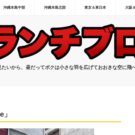
沖縄本島中部
沖縄本島北部
東京＆東日本
大阪
見たいから、昼だってボクは小さな羽を広げておおきな空に飛
ce」