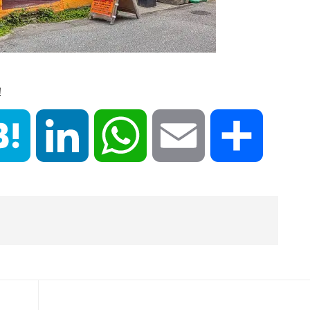
！
book
Hatena
LinkedIn
WhatsApp
Email
共
有