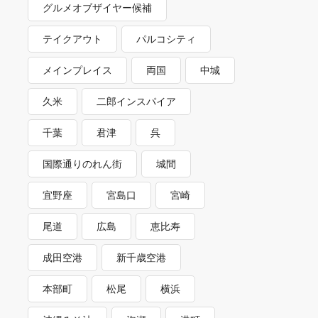
グルメオブザイヤー候補
テイクアウト
パルコシティ
メインプレイス
両国
中城
久米
二郎インスパイア
千葉
君津
呉
国際通りのれん街
城間
宜野座
宮島口
宮崎
尾道
広島
恵比寿
成田空港
新千歳空港
本部町
松尾
横浜