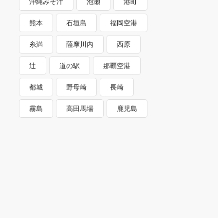
沖縄みそ汁
泡瀬
港町
熊本
石垣島
福岡空港
糸満
薩摩川内
西原
辻
道の駅
那覇空港
都城
野母崎
長崎
霧島
高田馬場
鹿児島