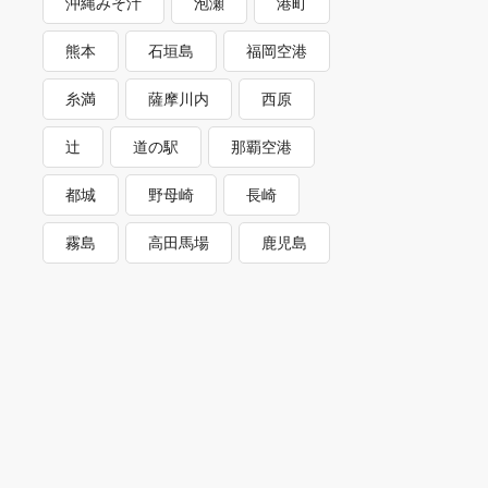
沖縄みそ汁
泡瀬
港町
熊本
石垣島
福岡空港
糸満
薩摩川内
西原
辻
道の駅
那覇空港
都城
野母崎
長崎
霧島
高田馬場
鹿児島