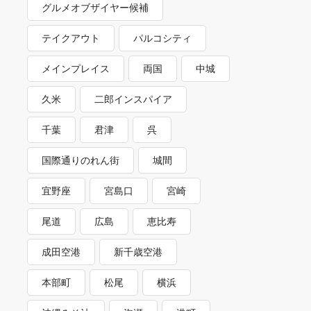
グルメオブザイヤー候補
テイクアウト
パルコシティ
メインプレイス
両国
中城
久米
二郎インスパイア
千葉
君津
呉
国際通りのれん街
城間
宜野座
宮島口
宮崎
尾道
広島
恵比寿
成田空港
新千歳空港
本部町
松尾
横浜