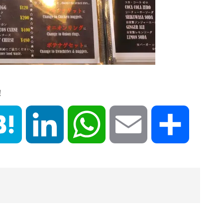
！
book
Hatena
LinkedIn
WhatsApp
Email
共
有