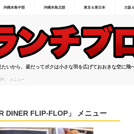
沖縄本島中部
沖縄本島北部
東京＆東日本
大阪
見たいから、昼だってボクは小さな羽を広げておおきな空に飛
LOP」 メニュー
DINER FLIP-FLOP」 メニュー